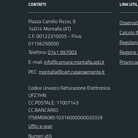
CONTATTI
LINK UTIL
Piazza Camillo Riccio, 9
Osservat
14014 Montafia (AT)
Calcolo 
C.F. 00122310055 - P.Iva:
Regolam
01156250050
Telefono:
0141 997003
Regione
E-mail:
Provincia
PEC:
Codice Univoco Fatturazione Elettronica:
UFZ7HN
CC.POSTALE: 11007143
CC.BANCARIO:
IT56M0608510316000000020329
Uffici e orari
Numeri utili