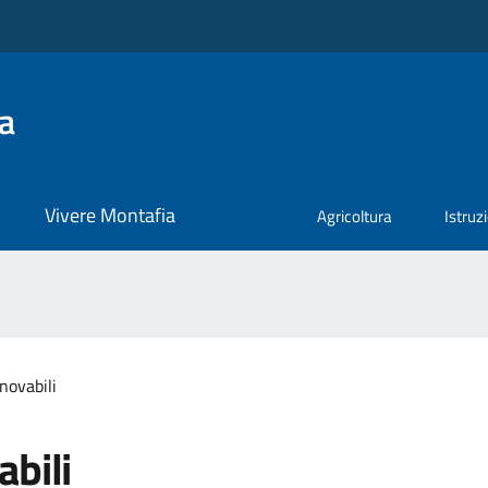
a
Vivere Montafia
Agricoltura
Istruz
novabili
abili