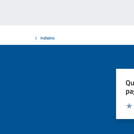
Indietro
Qu
pa
Valut
Valu