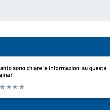
anto sono chiare le informazioni su questa
gina?
a da 1 a 5 stelle la pagina
ta 1 stelle su 5
Valuta 2 stelle su 5
Valuta 3 stelle su 5
Valuta 4 stelle su 5
Valuta 5 stelle su 5