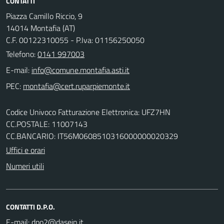
CONTATTI
Piazza Camillo Riccio, 9
14014 Montafia (AT)
C.F. 00122310055 - P.Iva: 01156250050
Telefono:
0141 997003
E-mail:
PEC:
Codice Univoco Fatturazione Elettronica: UFZ7HN
CC.POSTALE: 11007143
CC.BANCARIO: IT56M0608510316000000020329
Uffici e orari
Numeri utili
CONTATTI D.P.O.
E-mail: