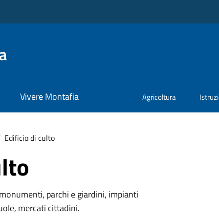
a
Vivere Montafia
Agricoltura
Istruz
/
Edificio di culto
ulto
monumenti, parchi e giardini, impianti
uole, mercati cittadini.